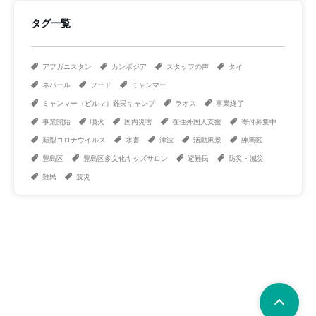
タグ一覧
アフガニスタン
カンボジア
スタッフの声
タイ
ネパール
フード
ミャンマー
ミャンマー（ビルマ）難民キャンプ
ラオス
事業終了
事業開始
噴火
国内災害
在住外国人支援
寄付募集中
新型コロナウイルス
水害
津波
活動風景
練馬区
豊島区
豊島区多文化キッズサロン
避難民
防災・減災
難民
震災