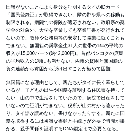
国籍がないことにより身分を証明するタイのIDカード
「国民登録証」が取得できない。隣の郡や県への移動も
制限される。病院での保険が適応されない。政府系の奨
学金の対象外。大学を卒業しても卒業証書が発行されて
ないので、教師や公務員等の安定して職業に就くことも
できない。無国籍の奨学金生31人の世帯の1年の平均の
収入が15,000バーツ(約42,000円)。首都バンコクの庶民
の平均収入の1割にも満たない。両親の貧困と無国籍の
負の連鎖から貧困から脱け出すことが極めて困難。
無国籍になる理由として、親たちがタイに長く暮らして
いるが、子どもの出生や国籍を証明する住民票を持って
ない。山の中で生活をしていたので、病院で出産をして
いないので証明ができない。役所が山の村から遠かった
り、タイ語が読めない、書けなかったりする。新たに国
籍を取得するには複雑な書類と手続きが必要で時間が掛
かる。親子関係を証明するDNA鑑定まで必要となる。