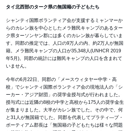
タイ北西部のターク県の無国籍の子どもたち
シャンティ国際ボランティア会が支援するミャンマーか
らのカレン族を中心としたメラ難民キャンプのあるター
ク県ターソンヤン郡には多くのカレン族が暮らしていま
す。同郡の推定では、人口の9万人の内、約2万人が無国
籍。メラ難民キャンプの人口が35,348人(UNHCR 2019
年5月)。同郡の統計には難民キャンプの人口を含まれて
いません。
今年の6月22日、同郡の「メースウィタヤー中学・高
校」でシャンティ国際ボランティア会の現地法人の「シ
ーカー・アジア財団」の奨学金授与式が行われました。
授与式には近隣の8校の中学と高校から175人の奨学金生
が集まりました。大半がカレン族でした。その中で、何
と31人が無国籍でした。同郡を代表してプラティ―プ・
ボーティアム郡長は「無国籍の子どもたちは様々な問題