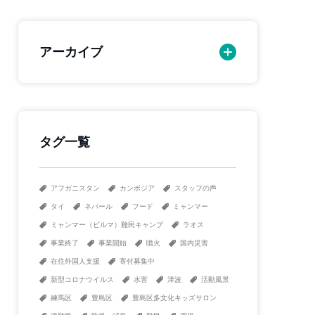
アーカイブ
タグ一覧
アフガニスタン
カンボジア
スタッフの声
タイ
ネパール
フード
ミャンマー
ミャンマー（ビルマ）難民キャンプ
ラオス
事業終了
事業開始
噴火
国内災害
在住外国人支援
寄付募集中
新型コロナウイルス
水害
津波
活動風景
練馬区
豊島区
豊島区多文化キッズサロン