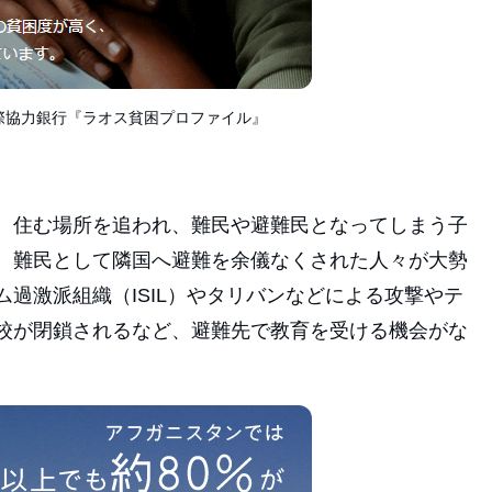
UNESCO 国際協力銀行『ラオス貧困プロファイル』
、住む場所を追われ、難民や避難民となってしまう子
、難民として隣国へ避難を余儀なくされた人々が大勢
過激派組織（ISIL）やタリバンなどによる攻撃やテ
校が閉鎖されるなど、避難先で教育を受ける機会がな