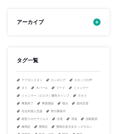
アーカイブ
タグ一覧
アフガニスタン
カンボジア
スタッフの声
タイ
ネパール
フード
ミャンマー
ミャンマー（ビルマ）難民キャンプ
ラオス
事業終了
事業開始
噴火
国内災害
在住外国人支援
寄付募集中
新型コロナウイルス
水害
津波
活動風景
練馬区
豊島区
豊島区多文化キッズサロン