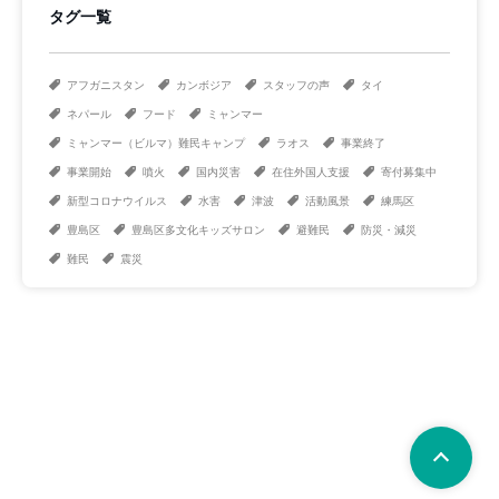
タグ一覧
アフガニスタン
カンボジア
スタッフの声
タイ
ネパール
フード
ミャンマー
ミャンマー（ビルマ）難民キャンプ
ラオス
事業終了
事業開始
噴火
国内災害
在住外国人支援
寄付募集中
新型コロナウイルス
水害
津波
活動風景
練馬区
豊島区
豊島区多文化キッズサロン
避難民
防災・減災
難民
震災