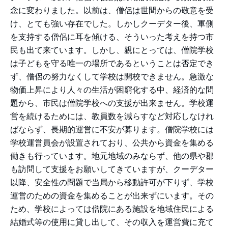
念に変わりました。以前は、僧侶は世間からの敬意を受
け、とても強い存在でした。しかしクーデター後、軍側
を支持する僧侶に耳を傾ける、そういった考えを持つ市
民も出て来ています。しかし、親にとっては、僧院学校
は子どもを守る唯一の場所であるということは否定でき
ず、僧侶の努力なくして学校は開校できません。急激な
物価上昇により人々の生活が困窮化する中、経済的な問
題から、市民は僧院学校への支援が出来ません。学校運
営を続けるためには、教員数を減らすなど対応しなけれ
ばならず、長期的運営に不安が募ります。僧院学校には
学校運営員会が設置されており、公共から資金を集める
働きも行っています。地元地域のみならず、他の県や郡
も訪問して支援をお願いしてきていますが、クーデター
以降、安全性の問題で当局から移動許可が下りず、学校
運営のための資金を集めることが出来ずにいます。その
ため、学校によっては僧院にある施設を地域住民による
結婚式等の使用に貸し出して、その収入を運営費に充て