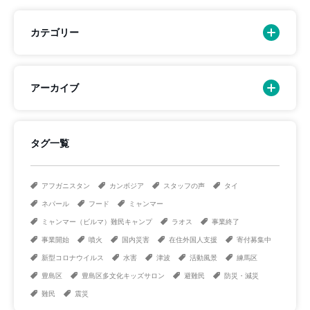
カテゴリー
アーカイブ
タグ一覧
アフガニスタン
カンボジア
スタッフの声
タイ
ネパール
フード
ミャンマー
ミャンマー（ビルマ）難民キャンプ
ラオス
事業終了
事業開始
噴火
国内災害
在住外国人支援
寄付募集中
新型コロナウイルス
水害
津波
活動風景
練馬区
豊島区
豊島区多文化キッズサロン
避難民
防災・減災
難民
震災