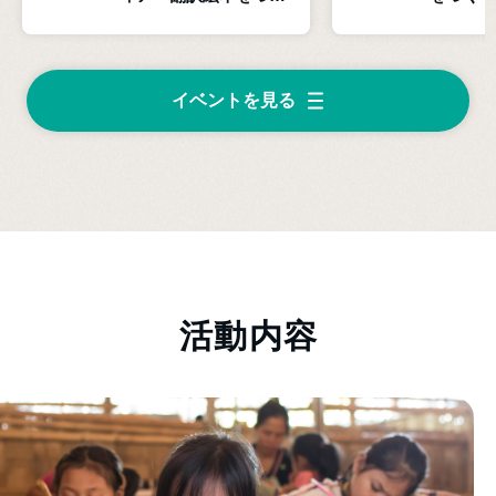
ってアジアの子どもた
ども達に
ちに届けよう！」
ベント参
イベントを見る
活動内容