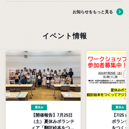
お知らせをもっと見る
イベント情報
夏休み
夏休み
【開催報告】7月25日
【7/25
（土）夏休みボランテ
ボランテ
ィア「翻訳絵本をつく
をつくっ