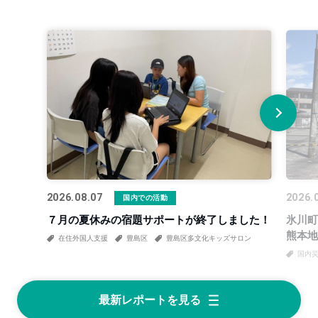
2026.08.07
2026.
国内での活動
７月の夏休みの宿題サポートが終了しました！
氷川町
熊本地
在住外国人支援
豊島区
豊島区多文化キッズサロン
国内
最新レポートを見る