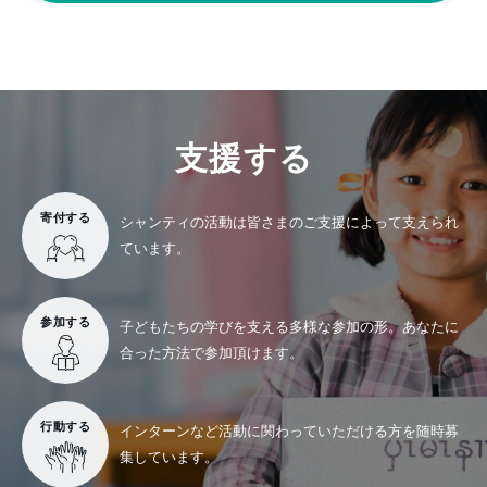
支援する
寄付する
シャンティの活動は
皆さまのご支援によって
支えられ
ています。
参加する
子どもたちの学びを支える
多様な参加の形。
あなたに
合った方法で
参加頂けます。
行動する
インターンなど活動に
関わっていただける方を
随時募
集しています。