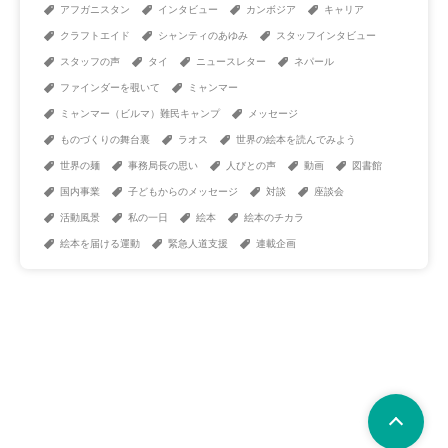
アフガニスタン
インタビュー
カンボジア
キャリア
クラフトエイド
シャンティのあゆみ
スタッフインタビュー
スタッフの声
タイ
ニュースレター
ネパール
ファインダーを覗いて
ミャンマー
ミャンマー（ビルマ）難民キャンプ
メッセージ
ものづくりの舞台裏
ラオス
世界の絵本を読んでみよう
世界の麺
事務局長の思い
人びとの声
動画
図書館
国内事業
子どもからのメッセージ
対談
座談会
活動風景
私の一日
絵本
絵本のチカラ
絵本を届ける運動
緊急人道支援
連載企画