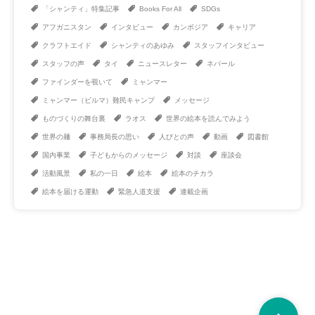
「シャンティ」特集記事
Books For All
SDGs
アフガニスタン
インタビュー
カンボジア
キャリア
クラフトエイド
シャンティのあゆみ
スタッフインタビュー
スタッフの声
タイ
ニュースレター
ネパール
ファインダーを覗いて
ミャンマー
ミャンマー（ビルマ）難民キャンプ
メッセージ
ものづくりの舞台裏
ラオス
世界の絵本を読んでみよう
世界の麺
事務局長の思い
人びとの声
動画
図書館
国内事業
子どもからのメッセージ
対談
座談会
活動風景
私の一日
絵本
絵本のチカラ
絵本を届ける運動
緊急人道支援
連載企画