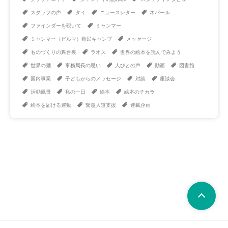
スタッフの声
タイ
ニュースレター
ネパール
ファインダーを覗いて
ミャンマー
ミャンマー（ビルマ）難民キャンプ
メッセージ
ものづくりの舞台裏
ラオス
世界の絵本を読んでみよう
世界の麺
事務局長の思い
人びとの声
動画
図書館
国内事業
子どもからのメッセージ
対談
座談会
活動風景
私の一日
絵本
絵本のチカラ
絵本を届ける運動
緊急人道支援
連載企画