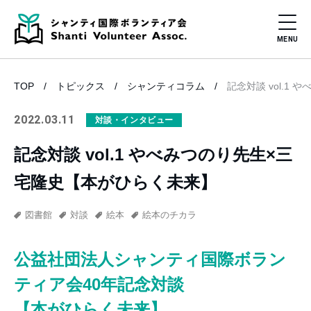
TOP
トピックス
シャンティコラム
記念対談 vol.1
2022.03.11
対談・インタビュー
記念対談 vol.1 やべみつのり先生×三
宅隆史【本がひらく未来】
図書館
対談
絵本
絵本のチカラ
公益社団法人シャンティ国際ボラン
ティア会40年記念対談
【本がひらく未来】