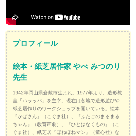
プロフィール
絵本・紙芝居作家 やべ みつのり
先生
1942年岡山県倉敷市生まれ。1977年より、造形教
室「ハラッパ」を主宰。現在は各地で造形遊びや
紙芝居作りのワークショップを開いている。絵本
『かばさん』（こぐま社）、『ふたごのまるまる
ちゃん』（教育画劇）、『ひとはなくもの』（こ
ぐま社）、紙芝居『ほねほねマン』（童心社）な