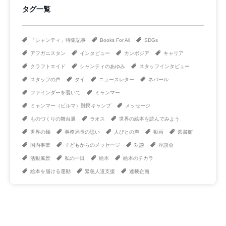
タグ一覧
「シャンティ」特集記事
Books For All
SDGs
アフガニスタン
インタビュー
カンボジア
キャリア
クラフトエイド
シャンティのあゆみ
スタッフインタビュー
スタッフの声
タイ
ニュースレター
ネパール
ファインダーを覗いて
ミャンマー
ミャンマー（ビルマ）難民キャンプ
メッセージ
ものづくりの舞台裏
ラオス
世界の絵本を読んでみよう
世界の麺
事務局長の思い
人びとの声
動画
図書館
国内事業
子どもからのメッセージ
対談
座談会
活動風景
私の一日
絵本
絵本のチカラ
絵本を届ける運動
緊急人道支援
連載企画