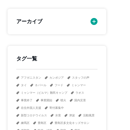
アーカイブ
タグ一覧
アフガニスタン
カンボジア
スタッフの声
タイ
ネパール
フード
ミャンマー
ミャンマー（ビルマ）難民キャンプ
ラオス
事業終了
事業開始
噴火
国内災害
在住外国人支援
寄付募集中
新型コロナウイルス
水害
津波
活動風景
練馬区
豊島区
豊島区多文化キッズサロン