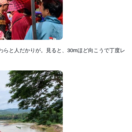
わらと人だかりが。見ると、30mほど向こうで丁度レ