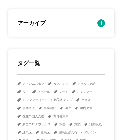
アーカイブ
タグ一覧
アフガニスタン
カンボジア
スタッフの声
タイ
ネパール
フード
ミャンマー
ミャンマー（ビルマ）難民キャンプ
ラオス
事業終了
事業開始
噴火
国内災害
在住外国人支援
寄付募集中
新型コロナウイルス
水害
津波
活動風景
練馬区
豊島区
豊島区多文化キッズサロン