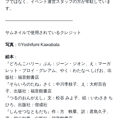
フではなく、イベント運営スタッフの方が常駐していま
す。
――――――――――――――――
サムネイルで使用されているクレジット
写真
：©Yoshifumi Kawabata
絵本
：
『どろんこハリー』ぶん：ジーン・ジオン、え：マーガ
レット・ブロイ・グレアム、やく：わたなべ しげお、出
版社：福音館書店
『そらいろのたね』さく：中川李枝子、え：大村百合
子、出版社：福音館書店
『つるのおんがえし』文：松谷 みよ子、絵：いわさき ち
ひろ、出版社：偕成社
『しんせつなともだち』作：方 軼羣、訳：君島久子、