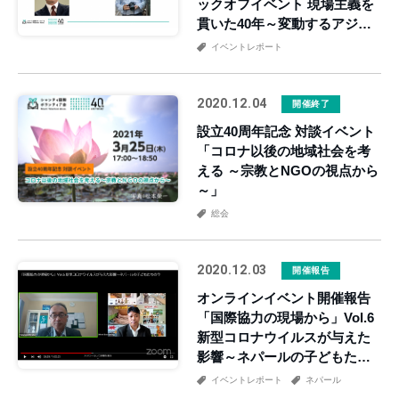
ックオフイベント 現場主義を
貫いた40年～変動するアジア
の今～
イベントレポート
2020.12.04
開催終了
設立40周年記念 対談イベント
「コロナ以後の地域社会を考
える ～宗教とNGOの視点から
～」
総会
2020.12.03
開催報告
オンラインイベント開催報告
「国際協力の現場から」Vol.6
新型コロナウイルスが与えた
影響～ネパールの子どもたち
の今
イベントレポート
ネパール