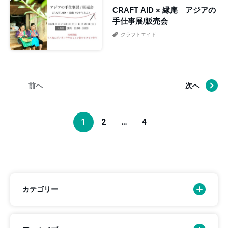
CRAFT AID × 縁庵 アジアの
手仕事展/販売会
クラフトエイド
前へ
次へ
1
2
…
4
カテゴリー