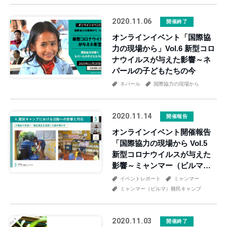
2020.11.06
開催終了
オンラインイベント「国際協
力の現場から」Vol.6 新型コロ
ナウイルスが与えた影響～ネ
パールの子どもたちの今
ネパール
国際協力の現場から
2020.11.14
開催報告
オンラインイベント開催報告
「国際協力の現場から Vol.5
新型コロナウイルスが与えた
影響～ミャンマー（ビルマ）
難民の人たちの今～」
イベントレポート
ミャンマー
ミャンマー（ビルマ）難民キャンプ
2020.11.03
開催終了