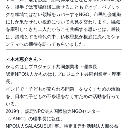
を、後半では市場経済に乗せることもできず、パブリッ
クな領域ではない領域をカバーするNGO、市民社会組織
にしか果たせない役割について意見を交わします。組織
を牽引してきた二人だからこそ共鳴する思いとは。最後
は、混沌とする時代の中、仏教思想が根底に流れるシャ
ンティへの期待を語ってもらいました。
＜本木恵介さん＞
かものはしプロジェクト共同創業者・理事長
認定NPO法人かものはしプロジェクト共同創業者・理事
長。
インドで「子どもが売られる問題」をなくすための活動
を、日本で子どもの不条理をなくすための活動を行って
いる。
2019年、認定NPO法人国際協力NGOセンター
（JANIC）の理事長に就任。
NPO法人SALASUSU理事。特定非営利活動法人新公益