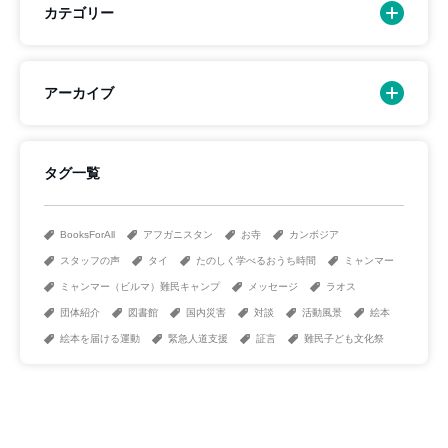
カテゴリー
アーカイブ
タグ一覧
BooksForAll
アフガニスタン
お寺
カンボジア
スタッフの声
タイ
たのしく学べるおうち時間
ミャンマー
ミャンマー（ビルマ）難民キャンプ
メッセージ
ラオス
団体紹介
図書館
国内災害
対談
活動風景
絵本
絵本を届ける運動
緊急人道支援
証言
難民子ども文化祭