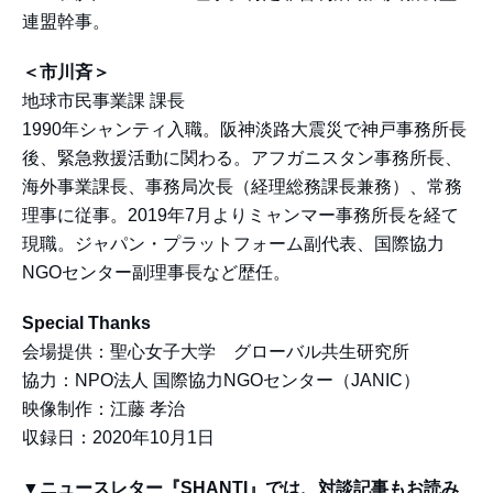
連盟幹事。
＜市川斉＞
地球市民事業課 課長
1990年シャンティ入職。阪神淡路大震災で神戸事務所長
後、緊急救援活動に関わる。アフガニスタン事務所長、
海外事業課長、事務局次長（経理総務課長兼務）、常務
理事に従事。2019年7月よりミャンマー事務所長を経て
現職。ジャパン・プラットフォーム副代表、国際協力
NGOセンター副理事長など歴任。
Special Thanks
会場提供：聖心女子大学 グローバル共生研究所
協力：NPO法人 国際協力NGOセンター（JANIC）
映像制作：江藤 孝治
収録日：2020年10月1日
▼ニュースレター『SHANTI』では、対談記事もお読み