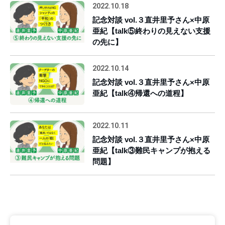
2022.10.18
記念対談 vol.３直井里予さん×中原
亜紀【talk⑤終わりの見えない支援
の先に】
2022.10.14
記念対談 vol.３直井里予さん×中原
亜紀【talk④帰還への道程】
2022.10.11
記念対談 vol.３直井里予さん×中原
亜紀【talk③難民キャンプが抱える
問題】