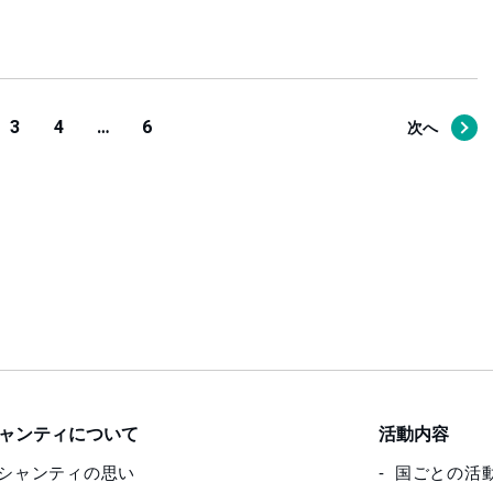
3
4
…
6
次へ
ャンティについて
活動内容
シャンティの思い
国ごとの活