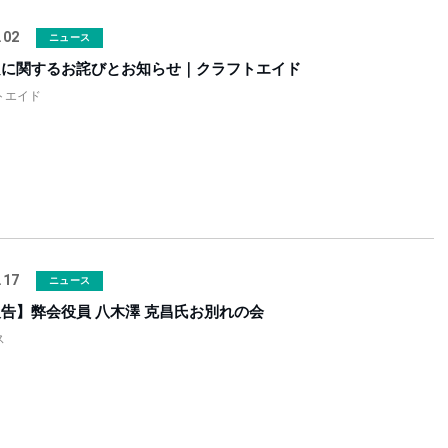
.02
ニュース
良に関するお詫びとお知らせ｜クラフトエイド
トエイド
.17
ニュース
告】弊会役員 八木澤 克昌氏お別れの会
ス