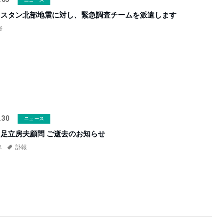
ニスタン北部地震に対し、緊急調査チームを派遣します
害
.30
ニュース
足立房夫顧問 ご逝去のお知らせ
ス
訃報