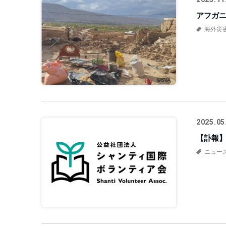
アフガ
海外災
2025.05
【訃報】
ニュー