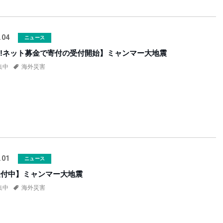
.04
ニュース
oo!ネット募金で寄付の受付開始】ミャンマー大地震
集中
海外災害
.01
ニュース
受付中】ミャンマー大地震
集中
海外災害