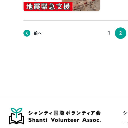
1
2
前へ
シ