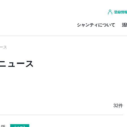
登録情
シャンティについて
活
ース
：ニュース
32件
.05
ニュース