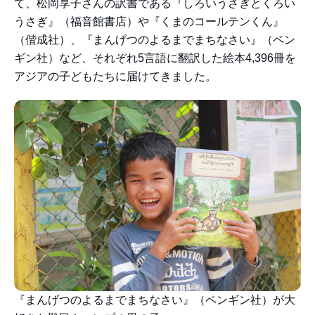
て、松岡享子さんの訳書である『しろいうさぎとくろい
うさぎ』（福音館書店）や『くまのコールテンくん』
（偕成社）、『まんげつのよるまでまちなさい』（ペン
ギン社）など、それぞれ5言語に翻訳した絵本4,396冊を
アジアの子どもたちに届けてきました。
『まんげつのよるまでまちなさい』（ペンギン社）が大