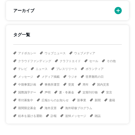
アーカイブ
タグ一覧
アドボカシー
ウェブニュース
ウェブメディア
クラウドファンディング
クラフトエイド
セール
その他
テレビ
ニュース
プレスリリース
ボランティア
メッセージ
メディア掲載
ラジオ
世界難民の日
中期事業計画
事務所運営
受賞
周年
国内災害
国際識字デー
声明
夏・冬募金
定期刊行物
宣言
寄付募集中
広報からのお知らせ
新事業
新聞
書籍
期間限定募金
海外災害
海外研修プログラム
絵本を届ける運動
訃報
追悼メッセージ
雑誌