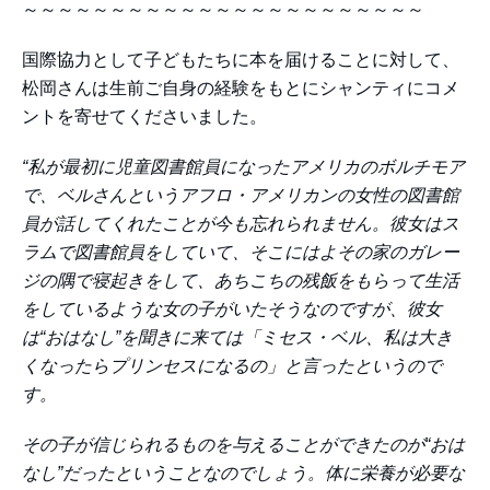
～～～～～～～～～～～～～～～～～～～～～～～
国際協力として子どもたちに本を届けることに対して、
松岡さんは生前ご自身の経験をもとにシャンティにコメ
ントを寄せてくださいました。
“私が最初に児童図書館員になったアメリカのボルチモア
で、ベルさんというアフロ・アメリカンの女性の図書館
員が話してくれたことが今も忘れられません。彼女はス
ラムで図書館員をしていて、そこにはよその家のガレー
ジの隅で寝起きをして、あちこちの残飯をもらって生活
をしているような女の子がいたそうなのですが、彼女
は“おはなし”を聞きに来ては「ミセス・ベル、私は大き
くなったらプリンセスになるの」と言ったというので
す。
その子が信じられるものを与えることができたのが“おは
なし”だったということなのでしょう。体に栄養が必要な