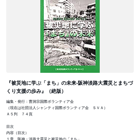
『被災地に学ぶ「まち」の未来-阪神淡路大震災とまちづ
くり支援の歩み』（絶版）
編集・発行：曹洞宗国際ボランティア会
（現在は社団法人シャンティ国際ボランティア会 ＳＶＡ）
Ａ５判 ７４頁
目次
内容（目次）
１章 阪神・淡路大震災と被災地の「まち」