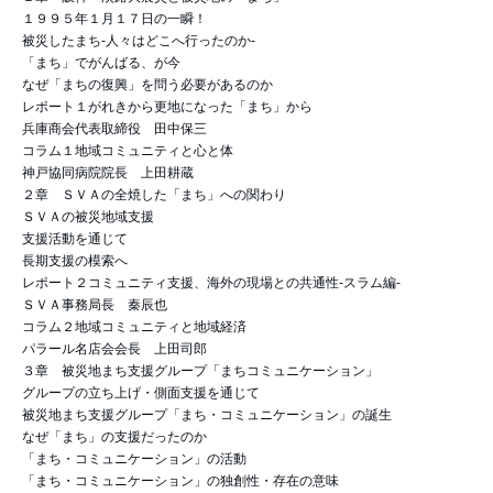
１９９５年１月１７日の一瞬！
被災したまち-人々はどこへ行ったのか-
「まち」でがんばる、が今
なぜ「まちの復興」を問う必要があるのか
レポート１がれきから更地になった「まち」から
兵庫商会代表取締役 田中保三
コラム１地域コミュニティと心と体
神戸協同病院院長 上田耕蔵
２章 ＳＶＡの全焼した「まち」への関わり
ＳＶＡの被災地域支援
支援活動を通じて
長期支援の模索へ
レポート２コミュニティ支援、海外の現場との共通性-スラム編-
ＳＶＡ事務局長 秦辰也
コラム２地域コミュニティと地域経済
パラール名店会会長 上田司郎
３章 被災地まち支援グループ「まちコミュニケーション」
グループの立ち上げ・側面支援を通じて
被災地まち支援グループ「まち・コミュニケーション」の誕生
なぜ「まち」の支援だったのか
「まち・コミュニケーション」の活動
「まち・コミュニケーション」の独創性・存在の意味