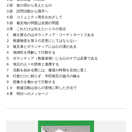
２節 仮の宿から見えたもの
３節 訪問活動から識字へ
４節 コミュニティ再生をめざして
５節 被災地の問題は全国の問題
３章 これだけは伝えたい１０の視点
１ 鍵を握るのはボランティア・コーディネートである
２ 救援物資を第２の災害にしてはならない
３ 被災者とボランティアには心の溝がある
４ 地域性を理解して行動する
５ ボランティア（救援者側）にも心のケアは必要である
６ 地元の人々や団体と連携する
７ 活動を始める際には、撤退の時期を念頭に置く
８ 行政だけに頼らず、市民相互の協力の輪を
９ 想像力を働かせて行動する
１０ 救援活動は自らの実情に即した方法で
４章 明日へのメッセージ