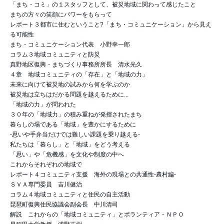
「まち・コミ」の１スタッフとして、被災地域に関わって感じたこと
まちの方々の笑顔にパワーをもらって
レポート３都市に住むということ?「まち・コミュニケーション」から見え
る可能性
まち・コミュニケーション代表 小野幸一郎
コラム３地域コミュニティと防災
真野地区復興・まちづくり事務所所長 清水光久
４章 地域コミュニティの「存在」と「地域の力」
未来に向けて被災地の試みから何を学ぶのか
被災地は立ちはだかる問題を越えるために...
「地域の力」が問われた
３０年の「地域力」の積み重ねが発揮されたまち
暮らしの場である「地域」を豊かにするために
-思いや手弁当だけでは難しい課題を乗り越える-
私たちは「暮らし」と「地域」をどう考える
「思い」や「危機感」を文化や制度の中へ
これからそれぞれの地域で
レポート４コミュニティ支援 海外の現場との共通性-農村編-
ＳＶＡ専門委員 吉川健治
コラム４地域コミュニティと住民の自主活動
琵琶町復興住民協議会副会長 中川清司
解説 これからの「地域コミュニティ」とボランティア・ＮＰＯ