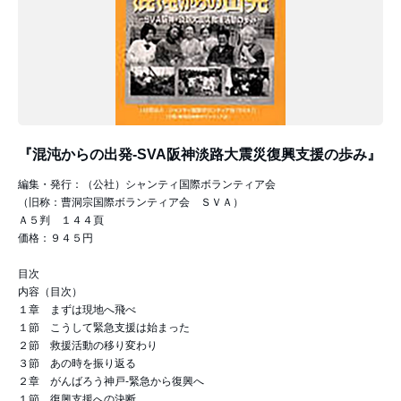
『混沌からの出発-SVA阪神淡路大震災復興支援の歩み』
編集・発行：（公社）シャンティ国際ボランティア会
（旧称：曹洞宗国際ボランティア会 ＳＶＡ）
Ａ５判 １４４頁
価格：９４５円
目次
内容（目次）
１章 まずは現地へ飛べ
１節 こうして緊急支援は始まった
２節 救援活動の移り変わり
３節 あの時を振り返る
２章 がんばろう神戸-緊急から復興へ
１節 復興支援への決断