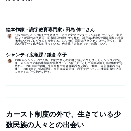
絵本作家・識字教育専門家 / 田島 伸二さん
1977年から1997年までユネスコ・アジア文化センター（ACCU）でアジア・太平
洋２５か国の識字教育・図書開発の責任者を務め、識字教材製作や図書開発の読書
推進などのプログラムを推進する。1997年、国際識字文化センターを設立し、幅
広い識字や文化活動を行っている。代表作「大亀ガウディの海」など。
シャンティ広報課 / 鎌倉 幸子
1999年シャンティに入職。内戦で多くの図書が焼かれてしまったカンボジアに赴
任。カンボジア事務所図書館事業コーディネーターとして絵本や紙芝居の出版にも
携わる。2007年に帰国。東京事務所海外事業課カンボジア担当、国内事業課長を
経て、2011年より広報課長。東日本大震災後、岩手で行っている移動図書館プロ
ジェクトの立ち上げを行う。
カースト制度の外で、生きている少
数民族の人々との出会い