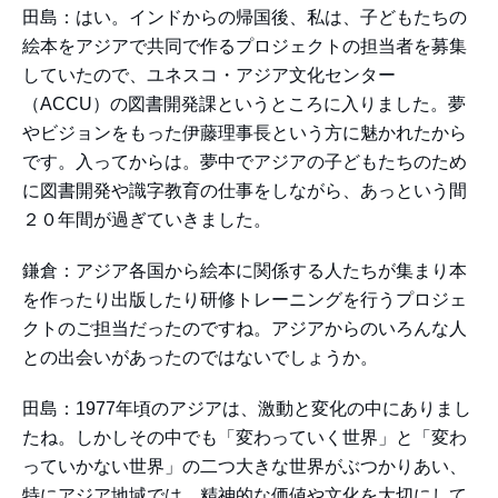
田島：はい。インドからの帰国後、私は、子どもたちの
絵本をアジアで共同で作るプロジェクトの担当者を募集
していたので、ユネスコ・アジア文化センター
（ACCU）の図書開発課というところに入りました。夢
やビジョンをもった伊藤理事長という方に魅かれたから
です。入ってからは。夢中でアジアの子どもたちのため
に図書開発や識字教育の仕事をしながら、あっという間
２０年間が過ぎていきました。
鎌倉：アジア各国から絵本に関係する人たちが集まり本
を作ったり出版したり研修トレーニングを行うプロジェ
クトのご担当だったのですね。アジアからのいろんな人
との出会いがあったのではないでしょうか。
田島：1977年頃のアジアは、激動と変化の中にありまし
たね。しかしその中でも「変わっていく世界」と「変わ
っていかない世界」の二つ大きな世界がぶつかりあい、
特にアジア地域では、精神的な価値や文化を大切にして