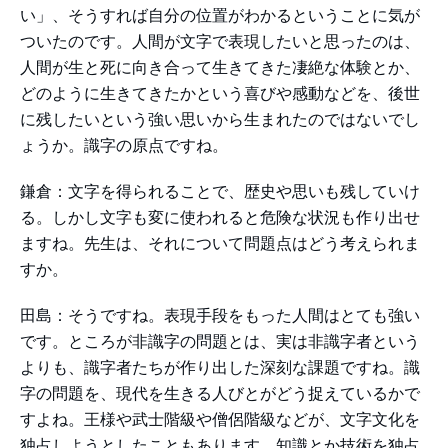
い」、そうすれば自分の位置がわかるということに気が
ついたのです。人間が文字で表現したいと思ったのは、
人間が生と死に向き合って生きてきた凄絶な体験とか、
どのように生きてきたかという喜びや感動などを、後世
に残したいという強い思いから生まれたのではないでし
ょうか。識字の原点ですね。
鎌倉：文字を得られることで、歴史や思いも残していけ
る。しかし文字も変に使われると危険な状況も作り出せ
ますね。先生は、それについて問題点はどう考えられま
すか。
田島：そうですね。表現手段をもった人間はとても強い
です。ところが非識字の問題とは、実は非識字者という
よりも、識字者たちが作り出した深刻な課題ですね。識
字の問題を、現代を生きる人びとがどう捉えているかで
すよね。王様や武士階級や僧侶階級などが、文字文化を
独占しようとしたこともあります。知識とか技術を独占