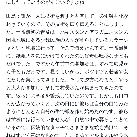
にしたっていうのがすごいですよね。
田島：誰か一人に技術を渡すと占有して、必ず独占化が
起きていくので、その技術を広く伝えることにしまし
た。一番最初の普及は、パキスタンとアフガニスタンの
国境地域にある少数民族の人々が暮らしているカラーシ
ャという地域に行って、そこで教えたんです。一番最初
に、紙漉きを気にかけてくれたのは好奇心旺盛な子ども
だけでした。ですから午前中の参加者は、すべて幼児か
ら子どもだけです。昼ぐらいから、ポツポツと若者や女
性たちが集まってきました。そして夕方になると、やっ
と大人が参加し、そして村長さんが集まってきたので
す。彼らはよそ者を警戒していたのです。しかしも口コ
ミが広がっていくと、次の日には彼らは自分の目でみた
ようにどんどん自分の手で紙を作り始めたのです。彼ら
は学校には行っていませんが、自然の中で暮らしてきて
いるので、伝統的なタッチでさまざまな絵も描けて、そ
れはすごく素敵なものでした。まるでアルタミルやラス