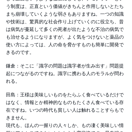
う制度は、正直という価値がきちんと作用しないとたち
まち崩壊していくような弱さもありますね。一つの知識
や技術は、驚異的な社会作り上げていくのに役立ち、昔
は病気が蔓延して多くの死者が出たような不治の病気で
も治せるようになりますが、よく気をつけないと薬品の
使い方によっては、人の命を脅かすものも簡単に開発で
きるのです。
鎌倉：そこに「識字の問題は識字者が生み出す」問題提
起につながるのですね。識字に携わる人のモラルが問わ
れる。
田島：王様は美味しいものをたらふく食べているだけで
はなく、情報とか精神的なものもたくさん食べている存
在ですね。いつの時代も貧しい人は触れることすらもで
きません。
現代も、ほんの一握りの人々しか、もの凄く美味しい情