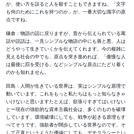
が、使い方を誤ると人を殺すこともできますね。「文字
も何のためにこれを持つのか」が、一番大切な識字の原
点ですね。
鎌倉：物語の話に戻りますが、昔から伝えられている寓
話や説話は、一見シンプルな物語の中にも善と悪、人は
どうやって生きていくかを伝えてくれます。今の複雑に
見える社会の中でも、原点を突き進めれば、「傲慢な人
は最後に罰を受ける」などシンプルな原点にたどり着く
のかも知れません。
田島：人間が生きている世界は、実はシンプルな原理で
動いています。これをもっと私たちはもっと知らなきゃ
いけないと思いますたとえば、欲張りすぎてはいけない
とー現在の強欲的な資本主義社会は、多くのものを破壊
しています。環境破壊にしても、戦争が起きる原理もす
べてそうです。強欲者が闊歩している世界なのです。そ
して正直というような価値にしても、デモクラシーとい