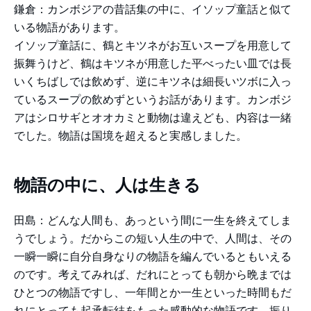
鎌倉：カンボジアの昔話集の中に、イソップ童話と似て
いる物語があります。
イソップ童話に、鶴とキツネがお互いスープを用意して
振舞うけど、鶴はキツネが用意した平べったい皿では長
いくちばしでは飲めず、逆にキツネは細長いツボに入っ
ているスープの飲めずというお話があります。カンボジ
アはシロサギとオオカミと動物は違えども、内容は一緒
でした。物語は国境を超えると実感しました。
物語の中に、人は生きる
田島：どんな人間も、あっという間に一生を終えてしま
うでしょう。だからこの短い人生の中で、人間は、その
一瞬一瞬に自分自身なりの物語を編んでいるともいえる
のです。考えてみれば、だれにとっても朝から晩までは
ひとつの物語ですし、一年間とか一生といった時間もだ
れにとっても起承転結をもった感動的な物語です。振り