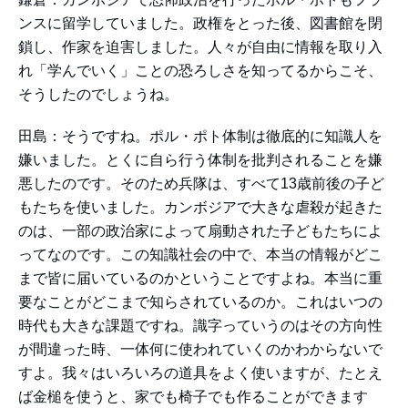
ンスに留学していました。政権をとった後、図書館を閉
鎖し、作家を迫害しました。人々が自由に情報を取り入
れ「学んでいく」ことの恐ろしさを知ってるからこそ、
そうしたのでしょうね。
田島：そうですね。ポル・ポト体制は徹底的に知識人を
嫌いました。とくに自ら行う体制を批判されることを嫌
悪したのです。そのため兵隊は、すべて13歳前後の子ど
もたちを使いました。カンボジアで大きな虐殺が起きた
のは、一部の政治家によって扇動された子どもたちによ
ってなのです。この知識社会の中で、本当の情報がどこ
まで皆に届いているのかということですよね。本当に重
要なことがどこまで知らされているのか。これはいつの
時代も大きな課題ですね。識字っていうのはその方向性
が間違った時、一体何に使われていくのかわからないで
すよ。我々はいろいろの道具をよく使いますが、たとえ
ば金槌を使うと、家でも椅子でも作ることができます