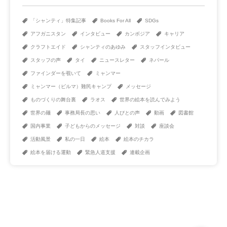
「シャンティ」特集記事
Books For All
SDGs
アフガニスタン
インタビュー
カンボジア
キャリア
クラフトエイド
シャンティのあゆみ
スタッフインタビュー
スタッフの声
タイ
ニュースレター
ネパール
ファインダーを覗いて
ミャンマー
ミャンマー（ビルマ）難民キャンプ
メッセージ
ものづくりの舞台裏
ラオス
世界の絵本を読んでみよう
世界の麺
事務局長の思い
人びとの声
動画
図書館
国内事業
子どもからのメッセージ
対談
座談会
活動風景
私の一日
絵本
絵本のチカラ
絵本を届ける運動
緊急人道支援
連載企画