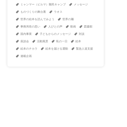
ミャンマー（ビルマ）難民キャンプ
メッセージ
ものづくりの舞台裏
ラオス
世界の絵本を読んでみよう
世界の麺
事務局長の思い
人びとの声
動画
図書館
国内事業
子どもからのメッセージ
対談
座談会
活動風景
私の一日
絵本
絵本のチカラ
絵本を届ける運動
緊急人道支援
連載企画