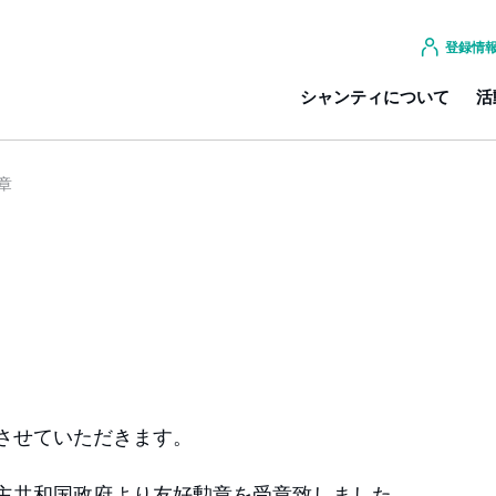
登録情
シャンティについて
活
章
させていただきます。
主共和国政府より友好勲章を受章致しました。