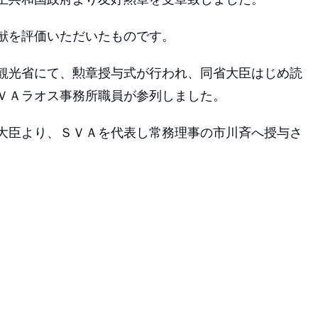
献を評価いただいたものです。
化観光省にて、勲章授与式が行われ、同省大臣はじめ読
ＶＡラオス事務所職員が参列しました。
大臣より、ＳＶＡを代表し常務理事の市川斉へ授与さ