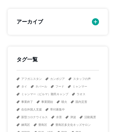
アーカイブ
タグ一覧
アフガニスタン
カンボジア
スタッフの声
タイ
ネパール
フード
ミャンマー
ミャンマー（ビルマ）難民キャンプ
ラオス
事業終了
事業開始
噴火
国内災害
在住外国人支援
寄付募集中
新型コロナウイルス
水害
津波
活動風景
練馬区
豊島区
豊島区多文化キッズサロン