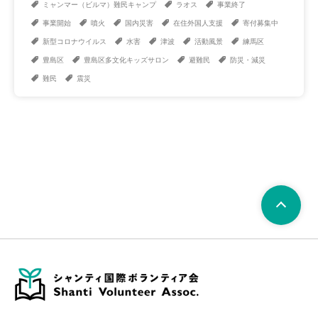
ミャンマー（ビルマ）難民キャンプ
ラオス
事業終了
事業開始
噴火
国内災害
在住外国人支援
寄付募集中
新型コロナウイルス
水害
津波
活動風景
練馬区
豊島区
豊島区多文化キッズサロン
避難民
防災・減災
難民
震災