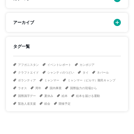
アーカイブ
タグ一覧
アフガニスタン
イベントレポート
カンボジア
クラフトエイド
シャンティのつどい
タイ
ネパール
ボランティア
ミャンマー
ミャンマー（ビルマ）難民キャンプ
ラオス
周年
国内事業
国際協力の現場から
国際識字デー
夏休み
絵本
絵本を届ける運動
緊急人道支援
総会
開催予定