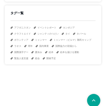
タグ一覧
アフガニスタン
イベントレポート
カンボジア
クラフトエイド
シャンティのつどい
タイ
ネパール
ボランティア
ミャンマー
ミャンマー（ビルマ）難民キャンプ
ラオス
周年
国内事業
国際協力の現場から
国際識字デー
夏休み
絵本
絵本を届ける運動
緊急人道支援
総会
開催予定