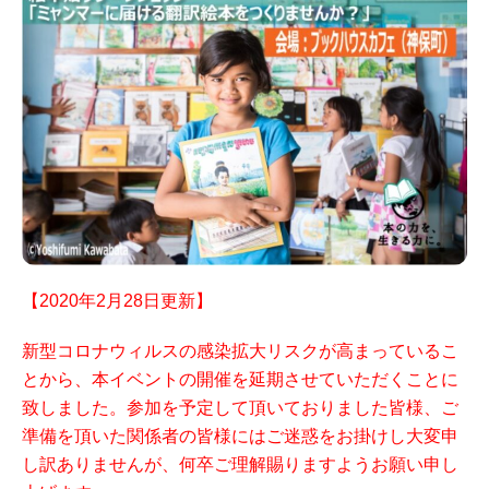
【2020年2月28日更新】
新型コロナウィルスの感染拡大リスクが高まっているこ
とから、
本イベントの開催を延期させていただくことに
致しました。
参加を予定して頂いておりました皆様、ご
準備を頂いた関係者の皆様には
ご迷惑をお掛けし大変申
し訳ありませんが、何卒ご理解賜りますようお願い申し