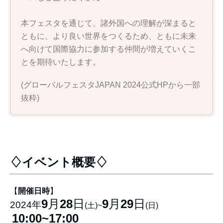
本フェスタを通じて、諸外国への理解が深まると
ともに、より良い世界をつくるため、ともに未来
へ向けて国際協力に参加する仲間が増えていくこ
とを期待いたします。
(グローバルフェスタJAPAN 2024公式HPから一部
抜粋)
♢イベント概要♢
【
開催日時
】
9
月
28
日
9
月
29
日
2024年
(土)~
(日)
10:00~17:00