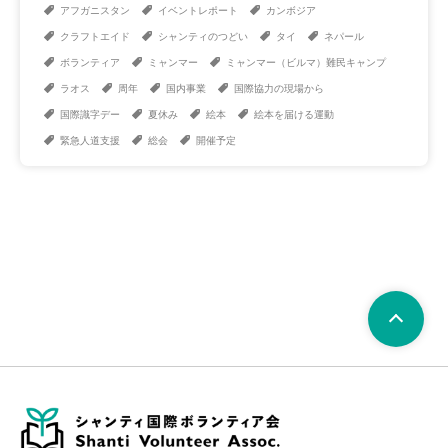
アフガニスタン
イベントレポート
カンボジア
クラフトエイド
シャンティのつどい
タイ
ネパール
ボランティア
ミャンマー
ミャンマー（ビルマ）難民キャンプ
ラオス
周年
国内事業
国際協力の現場から
国際識字デー
夏休み
絵本
絵本を届ける運動
緊急人道支援
総会
開催予定