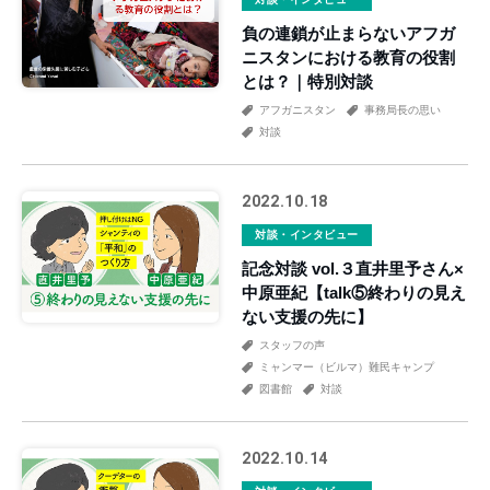
負の連鎖が止まらないアフガ
ニスタンにおける教育の役割
とは？｜特別対談
アフガニスタン
事務局長の思い
対談
2022.10.18
対談・インタビュー
記念対談 vol.３直井里予さん×
中原亜紀【talk⑤終わりの見え
ない支援の先に】
スタッフの声
ミャンマー（ビルマ）難民キャンプ
図書館
対談
2022.10.14