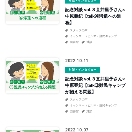
対談・インタビュー
記念対談 vol.３直井里予さん×
中原亜紀【talk④帰還への道
程】
スタッフの声
ミャンマー（ビルマ）難民キャンプ
図書館
対談
2022.10.11
対談・インタビュー
記念対談 vol.３直井里予さん×
中原亜紀【talk③難民キャンプ
が抱える問題】
スタッフの声
ミャンマー（ビルマ）難民キャンプ
図書館
対談
2022.10.07