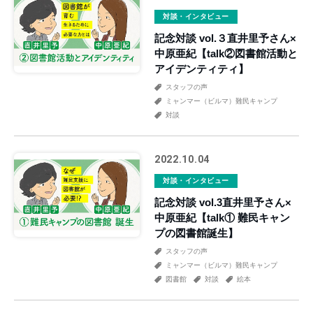
対談・インタビュー
記念対談 vol.３直井里予さん×
中原亜紀【talk②図書館活動と
アイデンティティ】
スタッフの声
ミャンマー（ビルマ）難民キャンプ
対談
2022.10.04
対談・インタビュー
記念対談 vol.3直井里予さん×
中原亜紀【talk① 難民キャン
プの図書館誕生】
スタッフの声
ミャンマー（ビルマ）難民キャンプ
図書館
対談
絵本