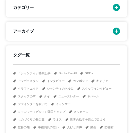
カテゴリー
アーカイブ
タグ一覧
「シャンティ」特集記事
Books For All
SDGs
アフガニスタン
インタビュー
カンボジア
キャリア
クラフトエイド
シャンティのあゆみ
スタッフインタビュー
スタッフの声
タイ
ニュースレター
ネパール
ファインダーを覗いて
ミャンマー
ミャンマー（ビルマ）難民キャンプ
メッセージ
ものづくりの舞台裏
ラオス
世界の絵本を読んでみよう
世界の麺
事務局長の思い
人びとの声
動画
図書館