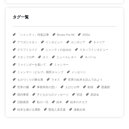
タグ一覧
「シャンティ」特集記事
Books For All
SDGs
アフガニスタン
インタビュー
カンボジア
キャリア
クラフトエイド
シャンティのあゆみ
スタッフインタビュー
スタッフの声
タイ
ニュースレター
ネパール
ファインダーを覗いて
ミャンマー
ミャンマー（ビルマ）難民キャンプ
メッセージ
ものづくりの舞台裏
ラオス
世界の絵本を読んでみよう
世界の麺
事務局長の思い
人びとの声
動画
図書館
国内事業
子どもからのメッセージ
対談
座談会
活動風景
私の一日
絵本
絵本のチカラ
絵本を届ける運動
緊急人道支援
連載企画