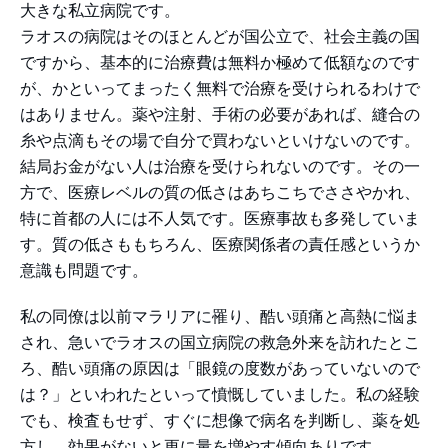
大きな私立病院です。
ラオスの病院はそのほとんどが国公立で、社会主義の国
ですから、基本的に治療費は無料か極めて低額なのです
が、かといってまったく無料で治療を受けられるわけで
はありません。薬や注射、手術の必要があれば、縫合の
糸や点滴もその場で自分で買わないといけないのです。
結局お金がない人は治療を受けられないのです。
その一
方で、医療レベルの質の低さはあちこちでささやかれ、
特に首都の人には不人気です。医療事故も多発していま
す。質の低さももちろん、医療関係者の責任感というか
意識も問題です。
私の同僚は以前マラリアに罹り、酷い頭痛と高熱に悩ま
され、急いでラオスの国立病院の救急外来を訪れたとこ
ろ、酷い頭痛の原因は「眼鏡の度数があっていないので
は？」といわれたといって憤慨していました。
私の経験
でも、検査もせず、すぐに想像で病名を判断し、薬を処
方し、効果がないと更に量を増やす傾向ありです。