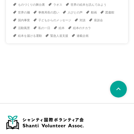
ものづくりの舞台裏
ラオス
世界の絵本を読んでみよう
世界の麺
事務局長の思い
人びとの声
動画
図書館
国内事業
子どもからのメッセージ
対談
座談会
活動風景
私の一日
絵本
絵本のチカラ
絵本を届ける運動
緊急人道支援
連載企画