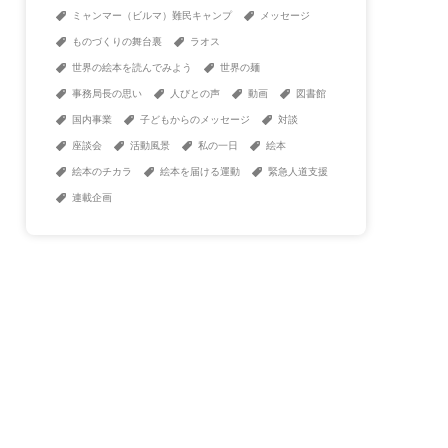
ミャンマー（ビルマ）難民キャンプ
メッセージ
ものづくりの舞台裏
ラオス
世界の絵本を読んでみよう
世界の麺
事務局長の思い
人びとの声
動画
図書館
国内事業
子どもからのメッセージ
対談
座談会
活動風景
私の一日
絵本
絵本のチカラ
絵本を届ける運動
緊急人道支援
連載企画