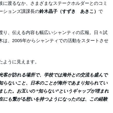
岐に渡るなか、さまざまなステークホルダーとのコミ
ーションズ課課長の
鈴木晶子（すずき あきこ）
で
渡り、伝える内容も幅広いシャンティの広報。日々試
は、2005年からシャンティでの活動をスタートさせ
たように見えます。
光客が訪れる場所で、学校では海外との交流も盛んで
知らないこと、日本のことが海外であまり知られてい
した。お互いの “知らない”というギャップが埋まれ
在にも繋がる
想いを持つようになったのは、この経験