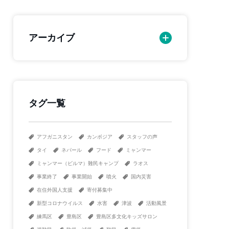
アーカイブ
タグ一覧
アフガニスタン
カンボジア
スタッフの声
タイ
ネパール
フード
ミャンマー
ミャンマー（ビルマ）難民キャンプ
ラオス
事業終了
事業開始
噴火
国内災害
在住外国人支援
寄付募集中
新型コロナウイルス
水害
津波
活動風景
練馬区
豊島区
豊島区多文化キッズサロン