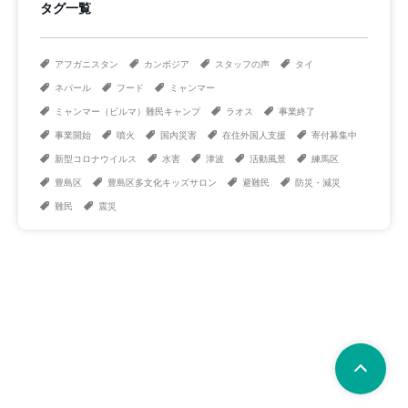
タグ一覧
アフガニスタン
カンボジア
スタッフの声
タイ
ネパール
フード
ミャンマー
ミャンマー（ビルマ）難民キャンプ
ラオス
事業終了
事業開始
噴火
国内災害
在住外国人支援
寄付募集中
新型コロナウイルス
水害
津波
活動風景
練馬区
豊島区
豊島区多文化キッズサロン
避難民
防災・減災
難民
震災