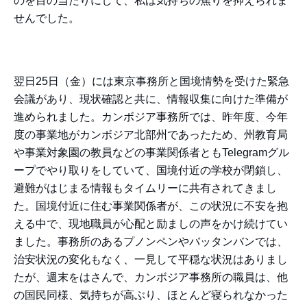
のを目の当たりにして、私は気持ちの焦りを抑えられま
せんでした。
翌日25日（金）には東京事務所と国境情勢を受けた緊急
会議があり、現状確認と共に、情報収集に向けた準備が
進められました。カンボジア事務所では、昨年度、今年
度の事業地がカンボジア北部州であったため、州教育局
や事業対象園の教員などの事業関係者ともTelegramグル
ープでやり取りをしていて、国境付近の学校が閉鎖し、
避難がはじまる情報もタイムリーに共有されてきまし
た。国境付近に住む事業関係者が、この状況に不安を抱
える中で、現地職員が心配と励ましの声をかけ続けてい
ました。事務所のあるプノンペンやバッタンバンでは、
治安状況の変化もなく、一見して平穏な状況はありまし
たが、週末をはさんで、カンボジア事務所の職員は、他
の国民同様、気持ちが高ぶり、ほとんど寝られなかった