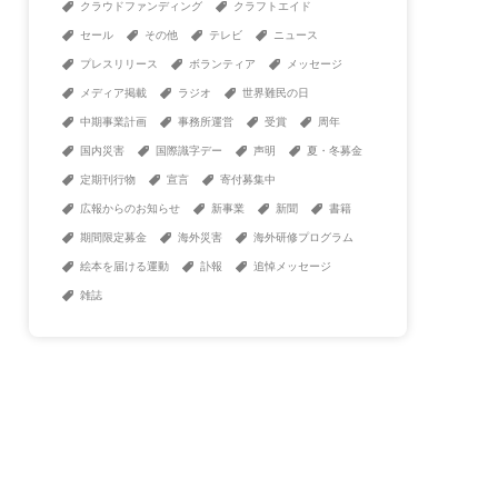
クラウドファンディング
クラフトエイド
セール
その他
テレビ
ニュース
プレスリリース
ボランティア
メッセージ
メディア掲載
ラジオ
世界難民の日
中期事業計画
事務所運営
受賞
周年
国内災害
国際識字デー
声明
夏・冬募金
定期刊行物
宣言
寄付募集中
広報からのお知らせ
新事業
新聞
書籍
期間限定募金
海外災害
海外研修プログラム
絵本を届ける運動
訃報
追悼メッセージ
雑誌