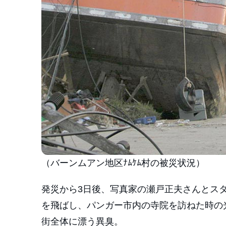
（バーンムアン地区ﾅﾑｹﾑ村の被災状況）
発災から3日後、写真家の瀬戸正夫さんとス
を飛ばし、パンガー市内の寺院を訪ねた時の
街全体に漂う異臭。