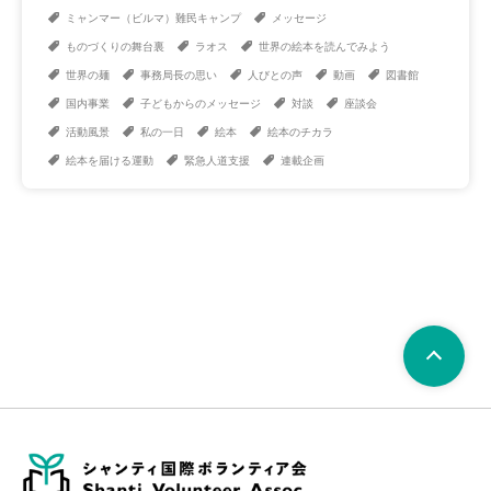
ミャンマー（ビルマ）難民キャンプ
メッセージ
ものづくりの舞台裏
ラオス
世界の絵本を読んでみよう
世界の麺
事務局長の思い
人びとの声
動画
図書館
国内事業
子どもからのメッセージ
対談
座談会
活動風景
私の一日
絵本
絵本のチカラ
絵本を届ける運動
緊急人道支援
連載企画