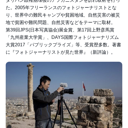
タリバン政権崩壊後のアフガニスタンを訪れ取材を行っ
た。2005年フリーランスのフォトジャーナリストとな
り、世界中の難民キャンプや貧困地域、自然災害の被災
地で貧困や難民問題、自然災害などをテーマに取材。
第39回JPS(日本写真協会)展金賞、第17回上野彦馬賞
「九州産業大学賞」、DAYS国際フォトジャーナリズム
大賞2017「パブリックプライズ」等、受賞歴多数。著書
に『フォトジャーナリストが見た世界』（新評論）。