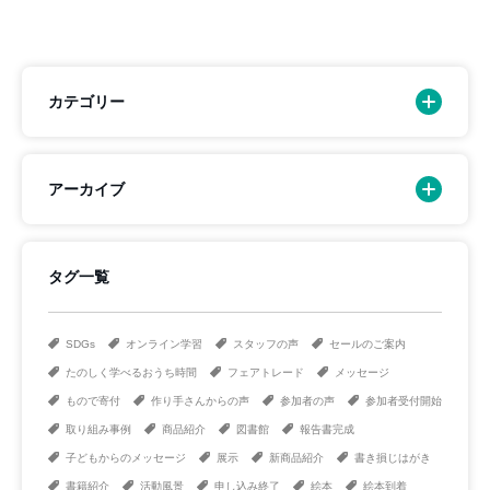
カテゴリー
アーカイブ
タグ一覧
SDGs
オンライン学習
スタッフの声
セールのご案内
たのしく学べるおうち時間
フェアトレード
メッセージ
もので寄付
作り手さんからの声
参加者の声
参加者受付開始
取り組み事例
商品紹介
図書館
報告書完成
子どもからのメッセージ
展示
新商品紹介
書き損じはがき
書籍紹介
活動風景
申し込み終了
絵本
絵本到着