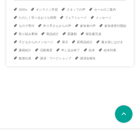
SDGs
オンライン学習
スタッフの声
セールのご案内
たのしく学べるおうち時間
フェアトレード
メッセージ
もので寄付
作り手さんからの声
参加者の声
参加者受付開始
取り組み事例
商品紹介
図書館
報告書完成
子どもからのメッセージ
展示
新商品紹介
書き損じはがき
書籍紹介
活動風景
申し込み終了
絵本
絵本到着
船便出発
講演・ワークショップ
講演会報告