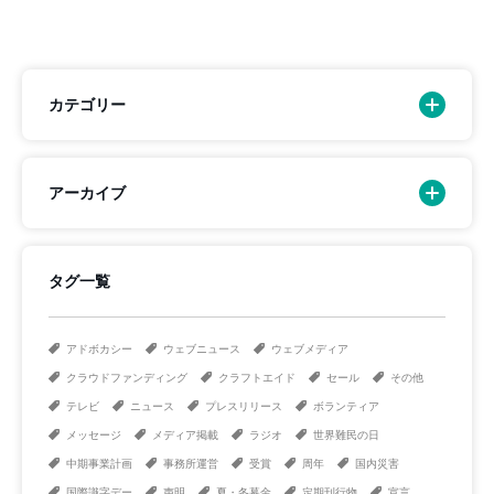
カテゴリー
アーカイブ
タグ一覧
アドボカシー
ウェブニュース
ウェブメディア
クラウドファンディング
クラフトエイド
セール
その他
テレビ
ニュース
プレスリリース
ボランティア
メッセージ
メディア掲載
ラジオ
世界難民の日
中期事業計画
事務所運営
受賞
周年
国内災害
国際識字デー
声明
夏・冬募金
定期刊行物
宣言