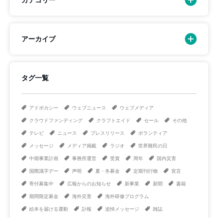
アーカイブ
タグ一覧
アドボカシー
ウェブニュース
ウェブメディア
クラウドファンディング
クラフトエイド
セール
その他
テレビ
ニュース
プレスリリース
ボランティア
メッセージ
メディア掲載
ラジオ
世界難民の日
中期事業計画
事務所運営
受賞
周年
国内災害
国際識字デー
声明
夏・冬募金
定期刊行物
宣言
寄付募集中
広報からのお知らせ
新事業
新聞
書籍
期間限定募金
海外災害
海外研修プログラム
絵本を届ける運動
訃報
追悼メッセージ
雑誌