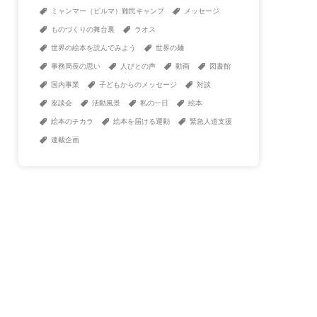
ミャンマー（ビルマ）難民キャンプ
メッセージ
ものづくりの舞台裏
ラオス
世界の絵本を読んでみよう
世界の麺
事務局長の思い
人びとの声
動画
図書館
国内事業
子どもからのメッセージ
対談
座談会
活動風景
私の一日
絵本
絵本のチカラ
絵本を届ける運動
緊急人道支援
連載企画