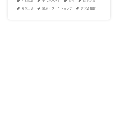
活動風景
申し込み終了
絵本
絵本到着
船便出発
講演・ワークショップ
講演会報告