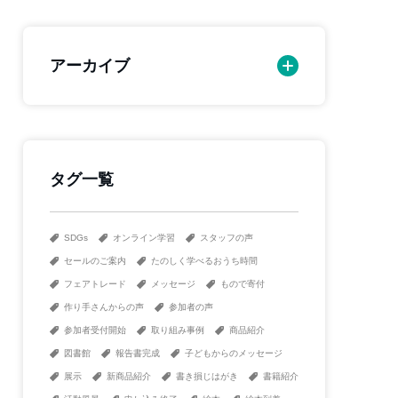
アーカイブ
タグ一覧
SDGs
オンライン学習
スタッフの声
セールのご案内
たのしく学べるおうち時間
フェアトレード
メッセージ
もので寄付
作り手さんからの声
参加者の声
参加者受付開始
取り組み事例
商品紹介
図書館
報告書完成
子どもからのメッセージ
展示
新商品紹介
書き損じはがき
書籍紹介