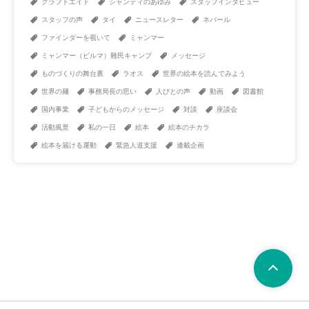
クラフトエイド
シャンティのあゆみ
スタッフインタビュー
スタッフの声
タイ
ニュースレター
ネパール
ファインダーを覗いて
ミャンマー
ミャンマー（ビルマ）難民キャンプ
メッセージ
ものづくりの舞台裏
ラオス
世界の絵本を読んでみよう
世界の麺
事務局長の思い
人びとの声
動画
図書館
国内事業
子どもからのメッセージ
対談
座談会
活動風景
私の一日
絵本
絵本のチカラ
絵本を届ける運動
緊急人道支援
連載企画