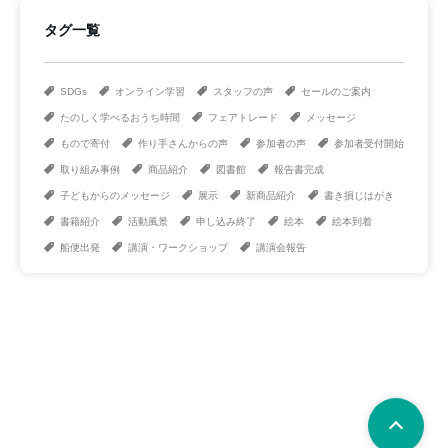
タグ一覧
SDGs
オンライン学習
スタッフの声
セールのご案内
たのしく学べるおうち時間
フェアトレード
メッセージ
もので寄付
作り手さんからの声
参加者の声
参加者受付開始
取り組み事例
商品紹介
図書館
報告書完成
子どもからのメッセージ
展示
新商品紹介
書き損じはがき
書籍紹介
活動風景
申し込み終了
絵本
絵本到着
船便出発
講演・ワークショップ
講演会報告