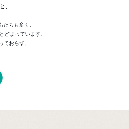
％と、
もたちも多く、
）にとどまっています。
っておらず、