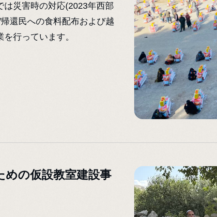
は災害時の対応(2023年西部
/帰還民への食料配布および越
業を行っています。
ための仮設教室建設事