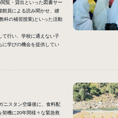
の閲覧・貸出といった図書サー
書館員による読み聞かせ、縫
教科の補習授業)といった活動
して行い、学校に通えない子
ちに学びの機会を提供してい
フガニスタン空爆後に、食料配
契機に20年間様々な緊急救