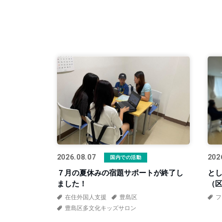
2026.08.07
202
国内での活動
７月の夏休みの宿題サポートが終了し
と
ました！
（
在住外国人支援
豊島区
フ
豊島区多文化キッズサロン