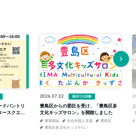
2026.07.22
2
国内での活動
ードパントリ
豊島区からの委託を受け、「豊島区多
タースクエ
文化キッズサロン」を開館しました
事業開始
在住外国人支援
豊島区
豊島区多文化キッズサロン